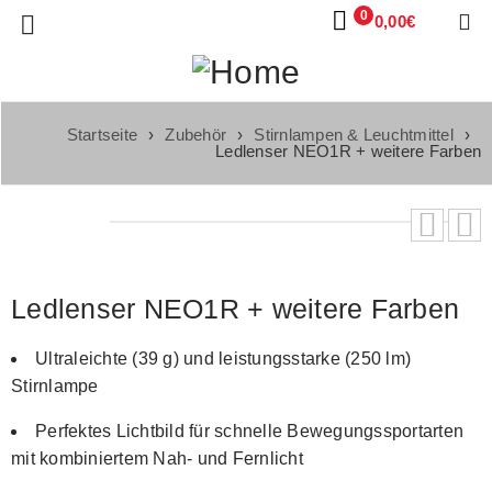
0
0,00
€
Startseite
›
Zubehör
›
Stirnlampen & Leuchtmittel
›
Ledlenser NEO1R + weitere Farben
Ledlenser NEO1R + weitere Farben
Ultraleichte (39 g) und leistungsstarke (250 lm)
Stirnlampe
Perfektes Lichtbild für schnelle Bewegungssportarten
mit kombiniertem Nah- und Fernlicht