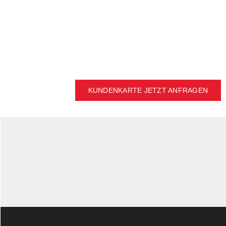
Aktionen und
Veranstaltungen
KUNDENKARTE JETZT ANFRAGEN
unseren
Newsletter