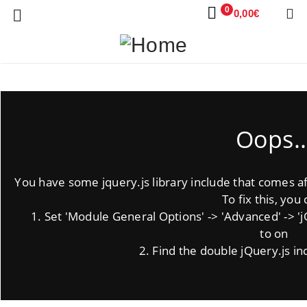
0
0,00
€
Oops..
You have some jquery.js library include that comes afte
To fix this, you 
1. Set 'Module General Options' -> 'Advanced' -> 'jQu
to on
2. Find the double jQuery.js in