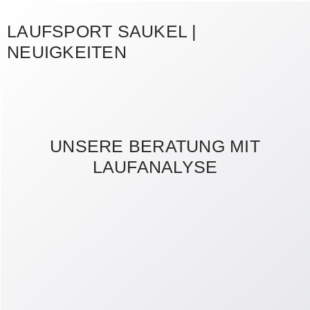
LAUFSPORT SAUKEL |
NEUIGKEITEN
UNSERE BERATUNG MIT
LAUFANALYSE
Unsere zertifizierten Mitarbeiter, allesamt selbst
passionierte Läufer, nutzen modernste Analysetechniken
und finden anhand von computergestützter
Fußdruckmessung und Video-Laufbandanalyse den
richtigen Schuh für dich. Die verschiedenen
Analysetechniken gehören für uns zu einer optimalen