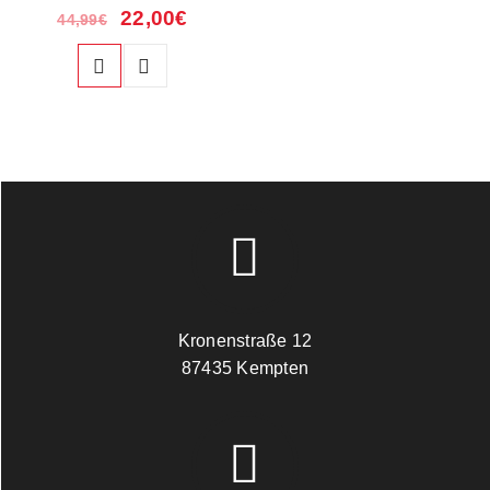
22,00
€
44,99
€
Kronenstraße 12
87435 Kempten