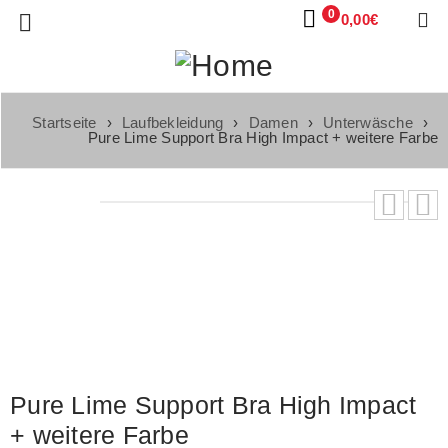
0
0,00
€
Startseite
›
Laufbekleidung
›
Damen
›
Unterwäsche
›
Pure Lime Support Bra High Impact + weitere Farbe
Pure Lime Support Bra High Impact
+ weitere Farbe