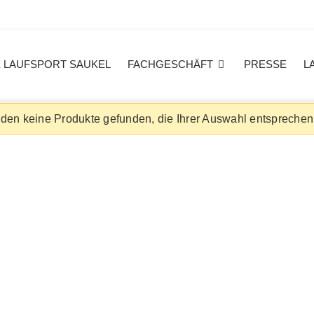
E LAUFSPORT SAUKEL
FACHGESCHÄFT
PRESSE
L
den keine Produkte gefunden, die Ihrer Auswahl entsprechen