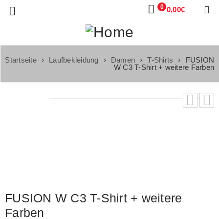
0
0,00
€
Startseite
›
Laufbekleidung
›
Damen
›
T-Shirts
›
FUSION
W C3 T-Shirt + weitere Farben
FUSION W C3 T-Shirt + weitere
Farben